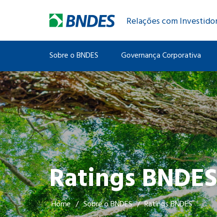
Relações com Investido
Sobre o BNDES
Governança Corporativa
Ratings BNDE
Home
/
Sobre o BNDES
/
Ratings BNDES