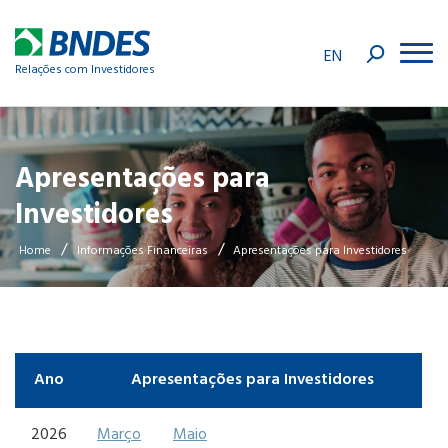
EN
Relações com Investidores
Apresentações para
Investidores
/
/
Home
Informações Financeiras
Apresentações para Investidores
Ano
Apresentações para Investidores
2026
Março
Maio