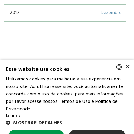
2017
–
–
–
Dezembro
×
Última atualização: 9 junho, 2026
Este website usa cookies
Utilizamos cookies para melhorar a sua experiencia em
PORTUGUESE
nosso site. Ao utilizar esse site, você automaticamente
concorda com o uso de cookies. para mais informações
ENGLISH
por favor acesse nossos Termos de Uso e Política de
Privacidade
Ler mais
Contact IR
MOSTRAR DETALHES
Ombudsman
Subscribe to the Mailing List